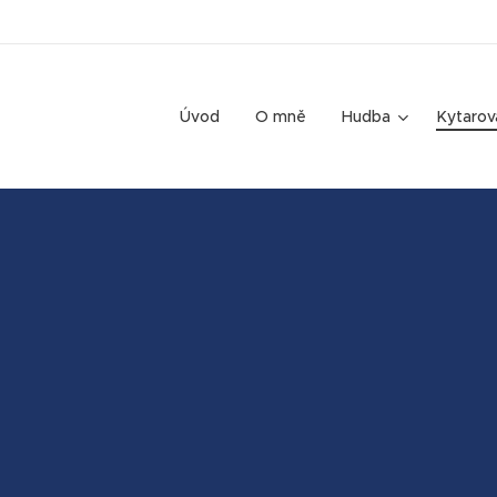
Úvod
O mně
Hudba
Kytarov