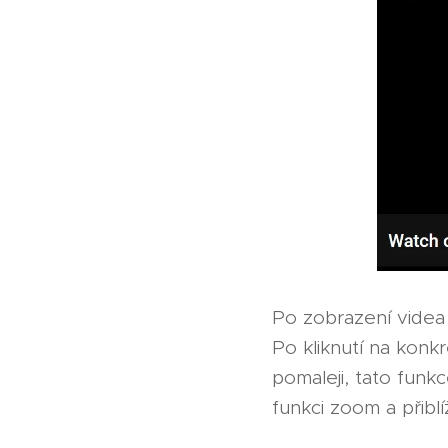
Po zobrazení videa
Po kliknutí na konk
pomaleji, tato funk
funkci zoom a přiblí