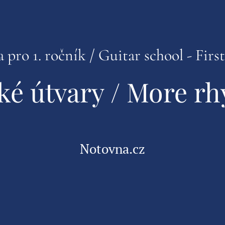
 pro 1. ročník / Guitar school - Firs
cké útvary / More 
Notovna.cz