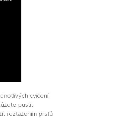
notlivých cvičení.
můžete pustit
žít roztažením prstů