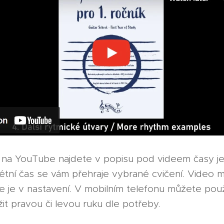
 na YouTube najdete v popisu pod videem časy jed
rétní čas se vám přehraje vybrané cvičení. Video 
ce je v nastavení. V mobilním telefonu můžete pou
žit pravou či levou ruku dle potřeby.