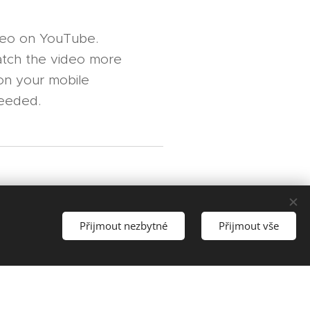
ideo on YouTube.
watch the video more
 on your mobile
needed.
ranslation of all texts
Přijmout nezbytné
Přijmout vše