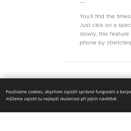
---
You'll find the tim
Just click on a spe
slowly, this featur
phone by stretching
zpět na seznam kapitol / ba
the chapter list
Používáme cookies, abychom zajistili správné fungování a bezp
můžeme zajistit tu nejlepší zkušenost při jejich návštěvě.