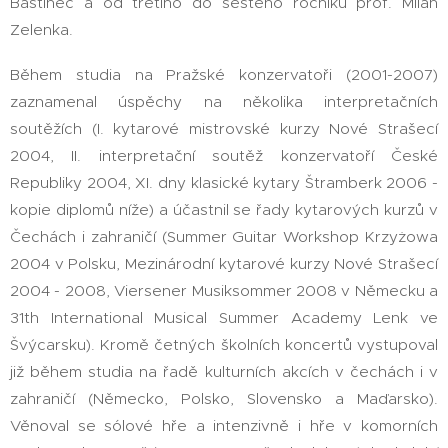
Baštinec a od třetího do šestého ročníku prof. Milan
Zelenka.
Během studia na Pražské konzervatoři (2001-2007)
zaznamenal úspěchy na několika interpretačních
soutěžích (I. kytarové mistrovské kurzy Nové Strašecí
2004, II. interpretační soutěž konzervatoří České
Republiky 2004, XI. dny klasické kytary Štramberk 2006 -
kopie diplomů níže) a účastnil se řady kytarových kurzů v
Čechách i zahraničí (Summer Guitar Workshop Krzyżowa
2004 v Polsku, Mezinárodní kytarové kurzy Nové Strašecí
2004 - 2008, Viersener Musiksommer 2008 v Německu a
31th International Musical Summer Academy Lenk ve
Švýcarsku). Kromě četných školních koncertů vystupoval
již během studia na řadě kulturních akcích v čechách i v
zahraničí (Německo, Polsko, Slovensko a Maďarsko).
Věnoval se sólové hře a intenzivně i hře v komorních