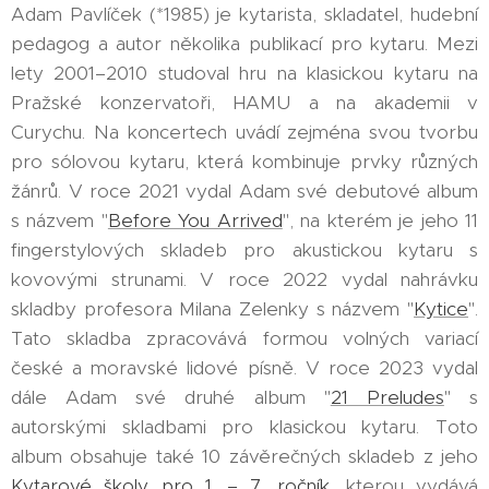
Adam Pavlíček (*1985) je kytarista, skladatel, hudební
pedagog a autor několika publikací pro kytaru. Mezi
lety 2001–2010 studoval hru na klasickou kytaru na
Pražské konzervatoři, HAMU a na akademii v
Curychu. Na koncertech uvádí zejména svou tvorbu
pro sólovou kytaru, která kombinuje prvky různých
žánrů. V roce 2021 vydal Adam své debutové album
s názvem "
Before You Arrived
", na kterém je jeho 11
fingerstylových skladeb pro akustickou kytaru s
kovovými strunami. V roce 2022 vydal nahrávku
skladby profesora Milana Zelenky s názvem "
Kytice
".
Tato skladba zpracovává formou volných variací
české a moravské lidové písně. V roce 2023 vydal
dále Adam své druhé album "
21 Preludes
" s
autorskými skladbami pro klasickou kytaru. Toto
album obsahuje také 10 závěrečných skladeb z jeho
Kytarové školy pro 1. – 7. ročník
, kterou vydává