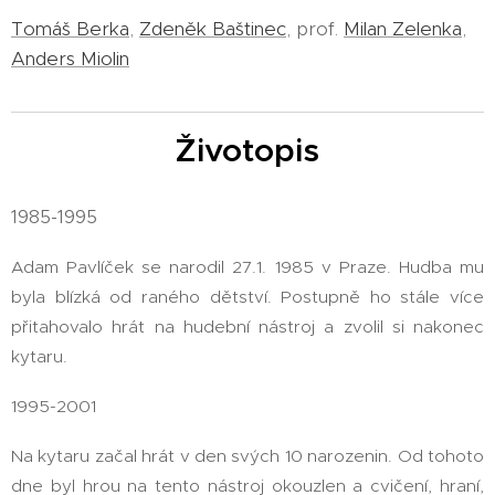
Tomáš Berka
,
Zdeněk Baštinec
, prof.
Milan Zelenka
,
Anders Miolin
Životopis
1985-1995
Adam Pavlíček se narodil 27.1. 1985 v Praze. Hudba mu
byla blízká od raného dětství. Postupně ho stále více
přitahovalo hrát na hudební nástroj a zvolil si nakonec
kytaru.
1995-2001
Na kytaru začal hrát v den svých 10 narozenin. Od tohoto
dne byl hrou na tento nástroj okouzlen a cvičení, hraní,