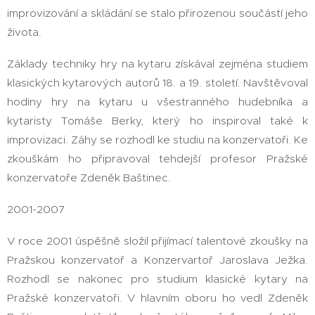
improvizování a skládání se stalo přirozenou součástí jeho
života.
Základy techniky hry na kytaru získával zejména studiem
klasických kytarových autorů 18. a 19. století. Navštěvoval
hodiny hry na kytaru u všestranného hudebníka a
kytaristy Tomáše Berky, který ho inspiroval také k
improvizaci. Záhy se rozhodl ke studiu na konzervatoři. Ke
zkouškám ho připravoval tehdejší profesor Pražské
konzervatoře Zdeněk Baštinec.
2001-2007
V roce 2001 úspěšně složil přijímací talentové zkoušky na
Pražskou konzervatoř a Konzervartoř Jaroslava Ježka.
Rozhodl se nakonec pro studium klasické kytary na
Pražské konzervatoři. V hlavním oboru ho vedl Zdeněk