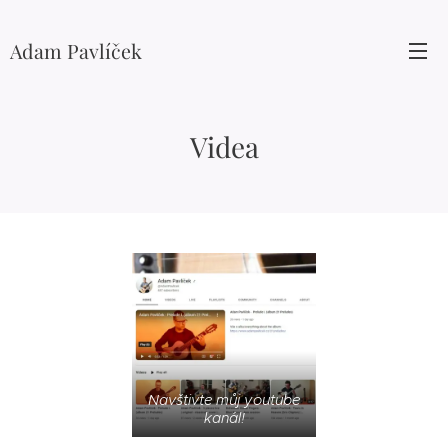
Adam Pavlíček
Videa
Navštivte můj youtube
kanál!