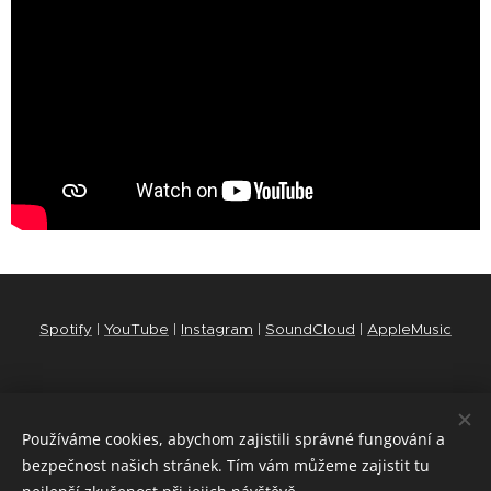
Spotify
|
YouTube
|
Instagram
|
SoundCloud
|
AppleMusic
© 2009 - 2025 Adam Pavlíček
Používáme cookies, abychom zajistili správné fungování a
bezpečnost našich stránek. Tím vám můžeme zajistit tu
All rights reserved
Cookies